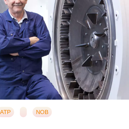
ATP
NOB