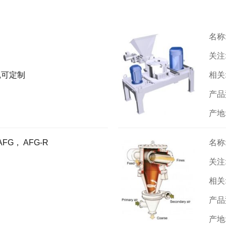
名称
关注
,可定制
相关
产品
产地
G， AFG-R
名称
关注
相关
产品
产地